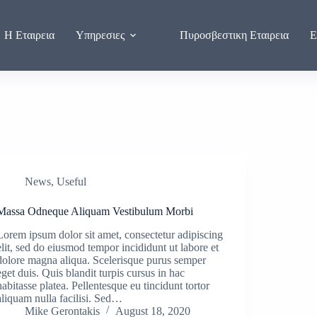
Η Εταιρεια
Υπηρεσιες
Πυροσβεστικη Εταιρεια
Ε
News
,
Useful
Massa Odneque Aliquam Vestibulum Morbi
Lorem ipsum dolor sit amet, consectetur adipiscing
elit, sed do eiusmod tempor incididunt ut labore et
dolore magna aliqua. Scelerisque purus semper
eget duis. Quis blandit turpis cursus in hac
habitasse platea. Pellentesque eu tincidunt tortor
aliquam nulla facilisi. Sed…
Mike Gerontakis
August 18, 2020