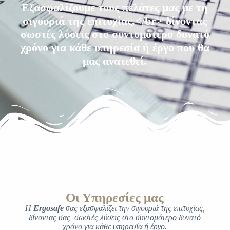
Για την ολοκληρωμένη εξυπηρέτηση
των Πελατών μας ιδρύσαμε την <u>
<b>FireSafe</b></u> Αναγνωρισμένη
Εταιρεία Ελέγχου Πυροσβεστικού
Υλικού.
Οι Υπηρεσίες μας
Η
Ergosafe
σας εξασφαλίζει την σιγουριά της επιτυχίας,
δίνοντας σας σωστές λύσεις στο συντομότερο δυνατό
χρόνο για κάθε υπηρεσία ή έργο.